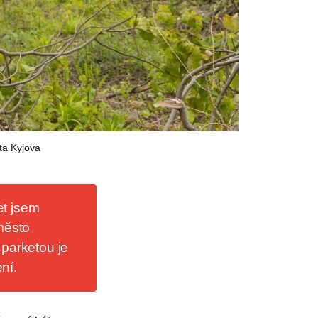
ta Kyjova
et jsem
město
 parketou je
ní.