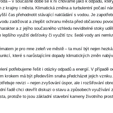
voda – v současné době se k ní chováme jako k odpadu, kter
n z krajiny i města. Klimatická změna a turbulentní počasí ná
vyšší čas přehodnotit stávající nakládání s vodou. Je zapotřebí
 vodu zadržovat a zlepšit ochranu města před občasnou povod
harakter a z jejího současného vzhledu neviditelné stoky udě
epšího využití dešťovky či využití tzv. šedé vody ani nemlu
tématem je pro mne zeleň ve městě – ta musí být nejen hezká
funkcí, které s narůstajícími dopady klimatických změn nabý
lení potřebujeme řešit i otázky odpadů a energií. V případě o
vním krokem má být především snaha předcházet jejich vzniku
řebuje revizi – nejen zvyšování úspor, ale i rozšiřování obn
ední řadě chci otevřít diskuzi o stavu a způsobech využívání
sta, protože to jsou základní stavební kameny životního pros