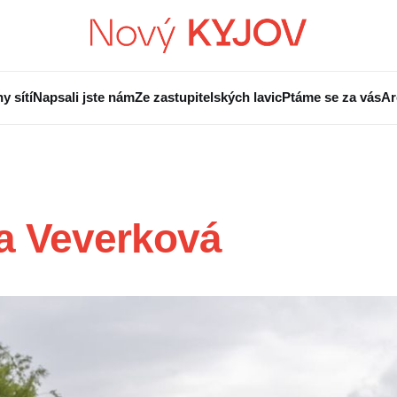
y sítí
Napsali jste nám
Ze zastupitelských lavic
Ptáme se za vás
Ar
a Veverková