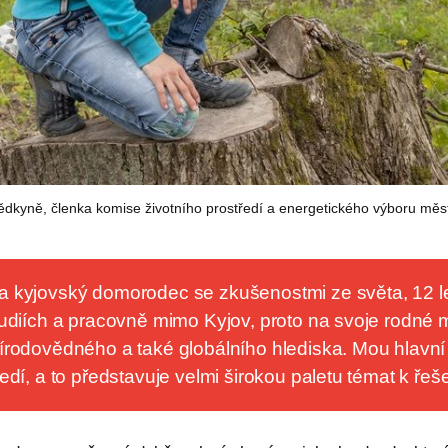
ědkyně, členka komise životního prostředí a energetického výboru měs
a kyjovský domorodec se zkušenostmi ze světa, 12 l
studiích a pracovně mimo Kyjov, proto na svoje rodné 
řírodovědného a také globálního hlediska. Mou hlavní
ředí, a to představuje velmi širokou paletu témat k řeše