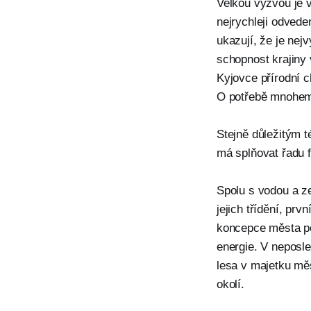
Velkou výzvou je 
nejrychleji odvede
ukazují, že je nej
schopnost krajiny
Kyjovce přírodní c
O potřebě mnohem l
Stejně důležitým 
má splňovat řadu 
Spolu s vodou a ze
jejich třídění, pr
koncepce města pot
energie. V neposl
lesa v majetku mě
okolí.