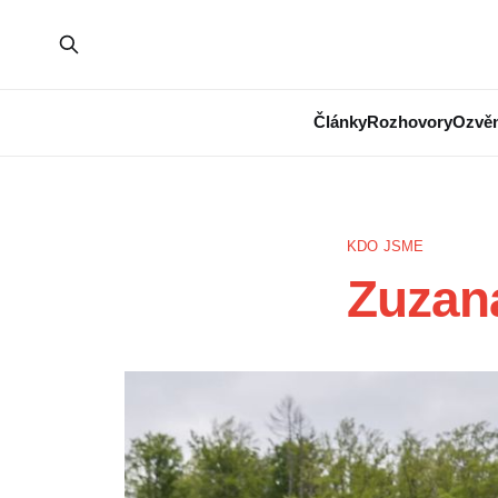
Články
Rozhovory
Ozvěn
KDO JSME
Zuzan