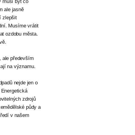
ý musí být co
m ale jasně
 zlepšit
ní. Musíme vrátit
lat ozdobu města.
vě.
, ale především
vají na významu.
dpadů nejde jen o
. Energetická
ovitelných zdrojů
 zemědělské půdy a
tředí v našem