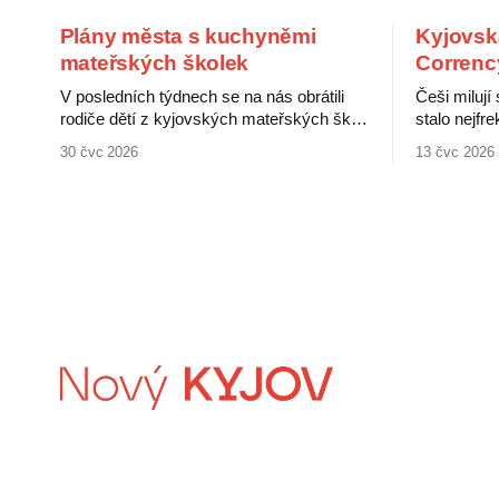
Plány města s kuchyněmi
Kyjovsk
mateřských školek
Correnc
V posledních týdnech se na nás obrátili
Češi milují
rodiče dětí z kyjovských mateřských škol.
stalo nejf
Upozornili na neověřené informace o
jménem po
30 čvc 2026
13 čvc 2026
údajném záměru města zrušit kuchyně v
čehokoliv.
některých školkách a zajistit stravování
slevové kar
pro děti centrálně. Rodiče s tímto plánem
šťastnější 
nesouhlasí a obávají se zhoršení kvality
zaměstnavat
jídel pro své děti. Nejistotu kolem této
Kyjovskou k
situace
Že karty js