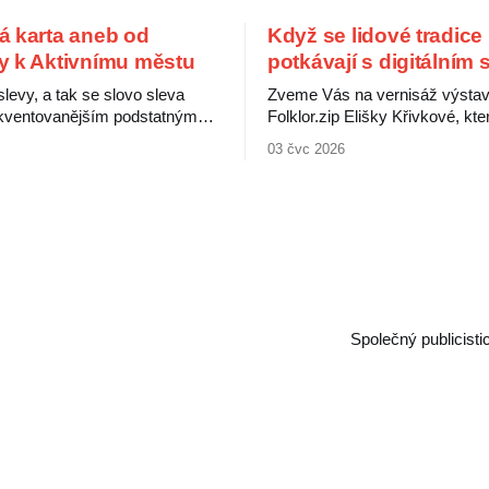
á karta aneb od
Když se lidové tradice
y k Aktivnímu městu
potkávají s digitálním
 slevy, a tak se slovo sleva
Zveme Vás na vernisáž výsta
rekventovanějším podstatným
Folklor.zip Elišky Křivkové, kte
užívaným při nákupu
představuje výběr děl propojujíc
03 čvc 2026
 V peněženkách pak máme
tradice se současnými digitální
ty od různých obchodníků, ti
Folklorní motivy zde nevystupuj
kartu benefitů od svého
uzavřená minulost, ale jako živ
ele a ti nejšťastnější
proměnlivý jazyk, jenž nacház
artu od komunálních politiků.
podoby prostřednictvím digitální
ou čertovy obrázky, ukazuje
Výstava ukazuje, jak se tradic
následující srovnání. Obchodníci si
internetu a sociálních
Společný publicist