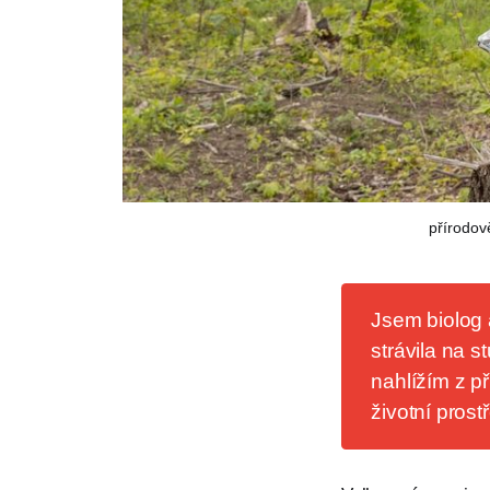
přírodov
Jsem biolog 
strávila na 
nahlížím z p
životní prost