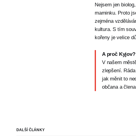
Nejsem jen biolog,
maminku. Proto jso
zejména vzdělávání
kultura. S tím souv
kořeny je velice d
A proč Kyjov?
V našem městě 
zlepšení. Ráda
jak měnit to ne
občana a člena 
DALŠÍ ČLÁNKY