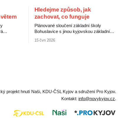
Hledejme způsob, jak
 světem
zachovat, co funguje
vy
Plánované sloučení základní školy
rá
Bohuslavice s jinou kyjovskou základní
í lidové
školou jistě naplní požadavek zákona.
15 čvn 2026
mi médii.
Hrozí ale, že za to zaplatí děti a jejich
í jako
rodiče. Bohuslavická škola patří mezi
ý a
nejprogresivnější a nejlépe vedené školy v
í nové
okolí, zvládá děti se specifickými
 grafiky.
vzdělávacími potřebami i děti nadané.
e v době
Rodiče ji vnímají jako výjimečnou, jejich
ický projekt hnutí Naši, KDU-ČSL Kyjov a sdružení Pro Kyjov.
Kontakt:
info@novykyjov.cz
.