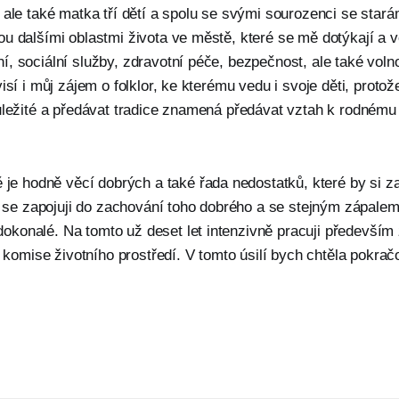
 ale také matka tří dětí a spolu se svými sourozenci se sta
u dalšími oblastmi života ve městě, které se mě dotýkají a v
, sociální služby, zdravotní péče, bezpečnost, ale také volno
isí i můj zájem o folklor, ke kterému vedu i svoje děti, protož
ůležité a předávat tradice znamená předávat vztah k rodnému 
je hodně věcí dobrých a také řada nedostatků, které by si za
 se zapojuji do zachování toho dobrého a se stejným zápale
dokonalé. Na tomto už deset let intenzivně pracuji především 
komise životního prostředí. V tomto úsilí bych chtěla pokračo