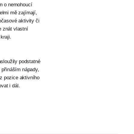
rám o nemohoucí
elmi mě zajímají,
časové aktivity či
e znát vlastní
kraji.
sloužily podstatné
m přináším nápady,
z pozice aktivního
vat i dál.