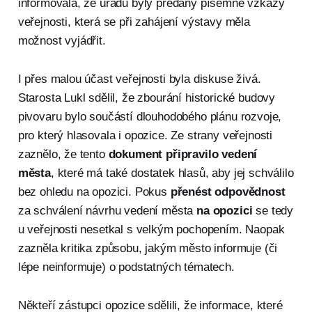
informovala, že úřadu byly předány písemné vzkazy
veřejnosti, která se při zahájení výstavy měla
možnost vyjádřit.
I přes malou účast veřejnosti byla diskuse živá.
Starosta Lukl sdělil, že zbourání historické budovy
pivovaru bylo součástí dlouhodobého plánu rozvoje,
pro který hlasovala i opozice. Ze strany veřejnosti
zaznělo, že tento
dokument připravilo vedení
města
, které má také dostatek hlasů, aby jej schválilo
bez ohledu na opozici. Pokus
přenést odpovědnost
za schválení návrhu vedení města
na opozici
se tedy
u veřejnosti nesetkal s velkým pochopením. Naopak
zazněla kritika způsobu, jakým město informuje (či
lépe neinformuje) o podstatných tématech.
Někteří zástupci opozice sdělili, že informace, které