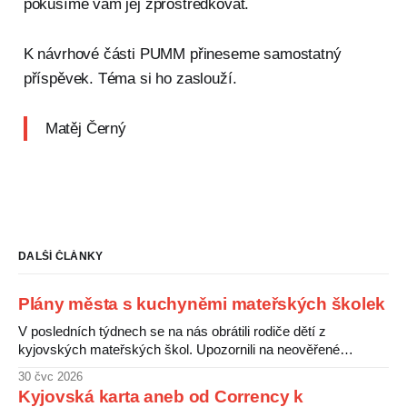
pokusíme vám jej zprostředkovat.
K návrhové části PUMM přineseme samostatný
příspěvek. Téma si ho zaslouží.
Matěj Černý
DALŠÍ ČLÁNKY
Plány města s kuchyněmi mateřských školek
V posledních týdnech se na nás obrátili rodiče dětí z
kyjovských mateřských škol. Upozornili na neověřené
informace o údajném záměru města zrušit kuchyně v
30 čvc 2026
některých školkách a zajistit stravování pro děti centrálně.
Kyjovská karta aneb od Corrency k
Rodiče s tímto plánem nesouhlasí a obávají se zhoršení