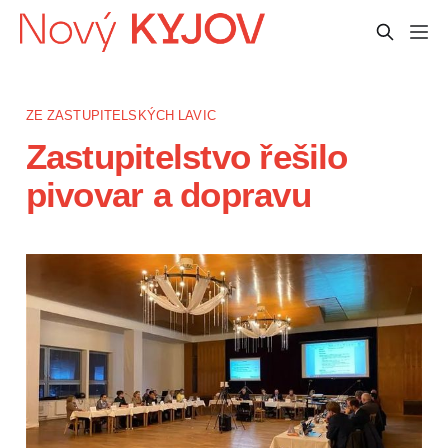
ZE ZASTUPITELSKÝCH LAVIC
Zastupitelstvo řešilo
pivovar a dopravu