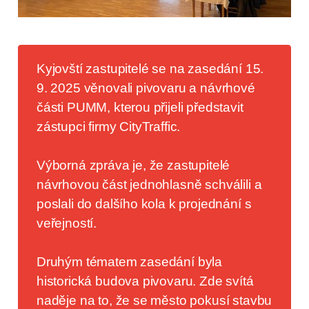
Kyjovští zastupitelé se na zasedání 15.
9. 2025 věnovali pivovaru a návrhové
části PUMM, kterou přijeli představit
zástupci firmy CityTraffic.
Výborná zpráva je, že zastupitelé
návrhovou část jednohlasně schválili a
poslali do dalšího kola k projednání s
veřejností.
Druhým tématem zasedání byla
historická budova pivovaru. Zde svítá
naděje na to, že se město pokusí stavbu