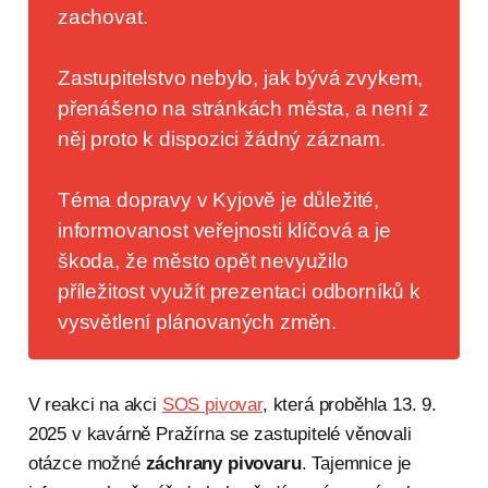
zachovat.
Zastupitelstvo nebylo, jak bývá zvykem,
přenášeno na stránkách města, a není z
něj proto k dispozici žádný záznam.
Téma dopravy v Kyjově je důležité,
informovanost veřejnosti klíčová a je
škoda, že město opět nevyužilo
příležitost využít prezentaci odborníků k
vysvětlení plánovaných změn.
V reakci na akci
SOS pivovar
, která proběhla 13. 9.
2025 v kavárně Pražírna se zastupitelé věnovali
otázce možné
záchrany pivovaru
. Tajemnice je