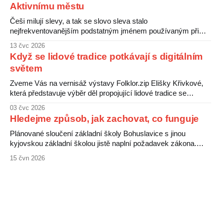
Aktivnímu městu
kvality jídel pro své děti. Nejistotu kolem této situace
Češi milují slevy, a tak se slovo sleva stalo
nejfrekventovanějším podstatným jménem používaným při
nákupu čehokoliv. V peněženkách pak máme slevové karty
13 čvc 2026
od různých obchodníků, ti šťastnější kartu benefitů od svého
Když se lidové tradice potkávají s digitálním
zaměstnavatele a ti nejšťastnější Kyjovskou kartu od
světem
komunálních politiků. Že karty jsou čertovy obrázky, ukazuje
následující srovnání. Obchodníci si
Zveme Vás na vernisáž výstavy Folklor.zip Elišky Křivkové,
která představuje výběr děl propojující lidové tradice se
současnými digitálními médii. Folklorní motivy zde nevystupují
03 čvc 2026
jako uzavřená minulost, ale jako živý a proměnlivý jazyk, jenž
Hledejme způsob, jak zachovat, co funguje
nachází nové podoby prostřednictvím digitální grafiky. Výstava
ukazuje, jak se tradice v době internetu a sociálních
Plánované sloučení základní školy Bohuslavice s jinou
kyjovskou základní školou jistě naplní požadavek zákona.
Hrozí ale, že za to zaplatí děti a jejich rodiče. Bohuslavická
15 čvn 2026
škola patří mezi nejprogresivnější a nejlépe vedené školy v
okolí, zvládá děti se specifickými vzdělávacími potřebami i
děti nadané. Rodiče ji vnímají jako výjimečnou, jejich