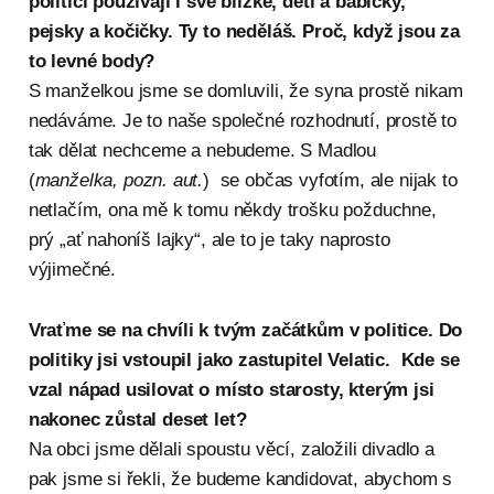
politici používají i své blízké, děti a babičky,
pejsky a kočičky. Ty to neděláš. Proč, když jsou za
to levné body?
S manželkou jsme se domluvili, že syna prostě nikam
nedáváme. Je to naše společné rozhodnutí, prostě to
tak dělat nechceme a nebudeme. S Madlou
(
manželka, pozn. aut.
) se občas vyfotím, ale nijak to
netlačím, ona mě k tomu někdy trošku požduchne,
prý „ať nahoníš lajky“, ale to je taky naprosto
výjimečné.
Vraťme se na chvíli k tvým začátkům v politice. Do
politiky jsi vstoupil jako zastupitel Velatic. Kde se
vzal nápad usilovat o místo starosty, kterým jsi
nakonec zůstal deset let?
Na obci jsme dělali spoustu věcí, založili divadlo a
pak jsme si řekli, že budeme kandidovat, abychom s