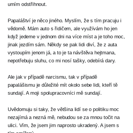
umím odstřihnout.
Papaláštví je něco jiného. Myslím, že s tím pracuju i
vědomě. Mám auto s řidičem, ale využívám ho jen
když jedeme v jednom dni na více míst a je toho moc,
jinak jezdím sám. Někdy se pak lidi diví, že z auta
vystoupím jenom já, a to je ta návštěva hejtmana,
nepotřebuju sluhu, co mi nosí tašky, odebírá dary.
Ale jak v případě narcismu, tak v případě
papalášismu je důležité mít okolo sebe lidi, kteří tě
sundají. A moji spolupracovníci mě sundají.
Uvědomuju si taky, že většina lidí se o politiku moc
nezajímá a nezná mě, nebudou se za mnou točit na
ulici. Vím, že jsem jim naprosto ukradený. A jsem s