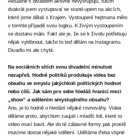
Aktuálně s divadlem aktivně nevystupuju, tuším
dvakrát jsem vystupoval se stand-upem na akcích,
které jsme dělali s Krajem. Vystoupení hejtmana mělo
v tomhle případě svou logiku. K živým vystoupením
se dostanu málo. Fakt ale je, že se k životu potřebuju
nějak vyblbnout, takže to teď dělám na Instagramu.
Divadlo mi ale chybí.
Na sociálních sítích svou divadelní minulost
nezapřeš. Hodně politiků produkuje videa bez
obsahu ve smyslu jakýchkoli politických hodnot
nebo cílů. Jak sám pro sebe hledáš hranici mezi
„show“ a sdělením smysluplného obsahu?
Ano, je to hodně o hledání nějaké rovnováhy. Videa
děláme proto, abychom zaujali i mladší lidi, které to
video musí bavit. Ale do té zábavné formy pak prostě
musíme dostat nějaké sdělení. Uděláme třeba vtipné