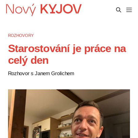
ROZHOVORY
Starostování je práce na
celý den
Rozhovor s Janem Grolichem