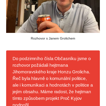
Rozhovor s Janem Grolichem
Do podzimního čísla Občasníku jsme o
rozhovor požádali hejtmana
Jihomoravského kraje Honzu Grolicha.
Řeč byla hlavně o komunální politice,
ale i komunikaci a hodnotách v politice a
jejím obsahu. Máme radost, že hejtman
tímto způsobem projekt Proč Kyjov
podpořil.