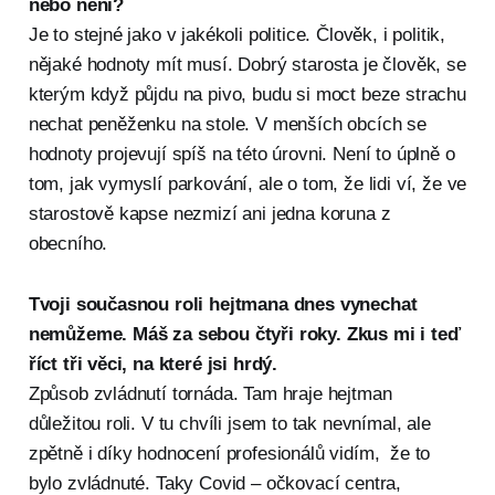
nebo není?
Je to stejné jako v jakékoli politice. Člověk, i politik,
nějaké hodnoty mít musí. Dobrý starosta je člověk, se
kterým když půjdu na pivo, budu si moct beze strachu
nechat peněženku na stole. V menších obcích se
hodnoty projevují spíš na této úrovni. Není to úplně o
tom, jak vymyslí parkování, ale o tom, že lidi ví, že ve
starostově kapse nezmizí ani jedna koruna z
obecního.
Tvoji současnou roli hejtmana dnes vynechat
nemůžeme. Máš za sebou čtyři roky. Zkus mi i teď
říct tři věci, na které jsi hrdý.
Způsob zvládnutí tornáda. Tam hraje hejtman
důležitou roli. V tu chvíli jsem to tak nevnímal, ale
zpětně i díky hodnocení profesionálů vidím, že to
bylo zvládnuté. Taky Covid – očkovací centra,