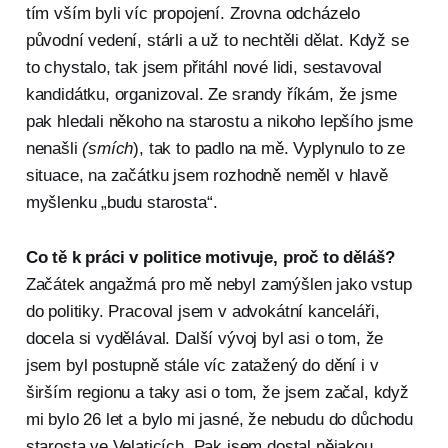
tím vším byli víc propojení. Zrovna odcházelo
původní vedení, stárli a už to nechtěli dělat. Když se
to chystalo, tak jsem přitáhl nové lidi, sestavoval
kandidátku, organizoval. Ze srandy říkám, že jsme
pak hledali někoho na starostu a nikoho lepšího jsme
nenašli
(smích
), tak to padlo na mě. Vyplynulo to ze
situace, na začátku jsem rozhodně neměl v hlavě
myšlenku „budu starosta“.
Co tě k práci v politice motivuje, proč to děláš?
Začátek angažmá pro mě nebyl zamýšlen jako vstup
do politiky. Pracoval jsem v advokátní kanceláři,
docela si vydělával. Další vývoj byl asi o tom, že
jsem byl postupně stále víc zatažený do dění i v
širším regionu a taky asi o tom, že jsem začal, když
mi bylo 26 let a bylo mi jasné, že nebudu do důchodu
starosta ve Velaticích. Pak jsem dostal nějakou