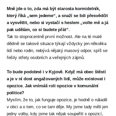
Mně jde o to, zda má být starosta kormidelník,
který říká „sem jedeme“, a snaží se lidi přesvědčit
a vysvětlit, nebo si vystačí s heslem „volte mě a já
pak udělám, co si budete přát“.
Tak to stoprocentně první možnost. Ale na té malé
dědině se takové situace týkají vždycky jen několika
lidí nebo rodin, nebývá nějaký masový odpor, spíš se
řešily střety osobních a veřejných zájmů.
To bude podobné i v Kyjově. Když má obec štěstí
a je v ní dost angažovaných lidí, může existovat i
opozice. Jak vnímáš roli opozice v komunální
politice?
Myslím, že to, jak funguje opozice, je hodně o náladě
v obci a o tom, co se tam děje. My jsme tady měli jen
jedny volby, kdy jsme tak nějak soupeřili s opozicí,