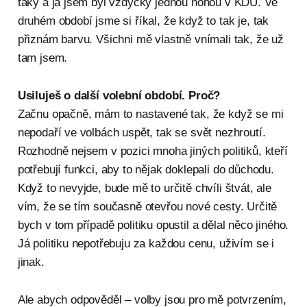
taky a já jsem byl vždycky jednou nohou v KDU. Ve
druhém období jsme si říkal, že když to tak je, tak
přiznám barvu. Všichni mě vlastně vnímali tak, že už
tam jsem.
Usiluješ o další volební období. Proč?
Začnu opačně, mám to nastavené tak, že když se mi
nepodaří ve volbách uspět, tak se svět nezhroutí.
Rozhodně nejsem v pozici mnoha jiných politiků, kteří
potřebují funkci, aby to nějak doklepali do důchodu.
Když to nevyjde, bude mě to určitě chvíli štvát, ale
vím, že se tím současně otevřou nové cesty. Určitě
bych v tom případě politiku opustil a dělal něco jiného.
Já politiku nepotřebuju za každou cenu, uživím se i
jinak.
Ale abych odpověděl – volby jsou pro mě potvrzením,