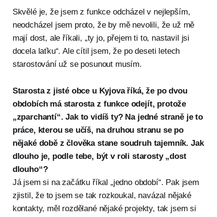
Skvělé je, že jsem z funkce odcházel v nejlepším,
neodcházel jsem proto, že by mě nevolili, že už mě
mají dost, ale říkali, „ty jo, přejem ti to, nastavil jsi
docela laťku“. Ale cítil jsem, že po deseti letech
starostování už se posunout musím.
Starosta z jisté obce u Kyjova říká, že po dvou
obdobích má starosta z funkce odejít, protože
„zparchantí“. Jak to vidíš ty? Na jedné straně je to
práce, kterou se učíš, na druhou stranu se po
nějaké době z člověka stane soudruh tajemník. Jak
dlouho je, podle tebe, být v roli starosty „dost
dlouho“?
Já jsem si na začátku říkal „jedno období“. Pak jsem
zjistil, že to jsem se tak rozkoukal, navázal nějaké
kontakty, měl rozdělané nějaké projekty, tak jsem si