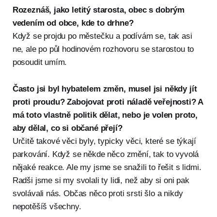
Rozeznáš, jako letitý starosta, obec s dobrým
vedením od obce, kde to drhne?
Když se projdu po městečku a podívám se, tak asi
ne, ale po půl hodinovém rozhovoru se starostou to
posoudit umím.
Často jsi byl hybatelem změn, musel jsi někdy jít
proti proudu? Zabojovat proti náladě veřejnosti? A
má toto vlastně politik dělat, nebo je volen proto,
aby dělal, co si občané přejí?
Určitě takové věci byly, typicky věci, které se týkají
parkování. Když se někde něco změní, tak to vyvolá
nějaké reakce. Ale my jsme se snažili to řešit s lidmi.
Radši jsme si my svolali ty lidi, než aby si oni pak
svolávali nás. Občas něco proti srsti šlo a nikdy
nepotěšíš všechny.