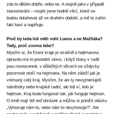
zda to dělám dobře, nebo ne. A stejně jako v případě
starostování – rozjeli jsme hodně věcí, které se
budou dotahovat až ve druhém období, a mě to zatím
fakt baví a naplňuje.
Proč by teda lidi měli volit Losnu a ne Mažňáka?
Tedy, proč zrovna tebe?
Myslím si, že řízení kraje je strašně o hejtmanovi,
opravdu má to poslední slovo, i když hlasy v radě
jsou rovnocenné, v důležitých věcech se vždycky
pozornost otočí na hejtmana. Na něm záleží jak je
vnímaný celý kraj. Myslím, že ani ty nevyjmenuješ
náměstky nebo krajské radní, ale lidi ví, kdo je
hejtman. Kraj bude fungovat tak, jak funguje hejtman.
O mně mají lidi teď obrázek a můžou si položit otázku
„Vyhovuje nám to, nebo nám to nevyhovuje?“. Ale