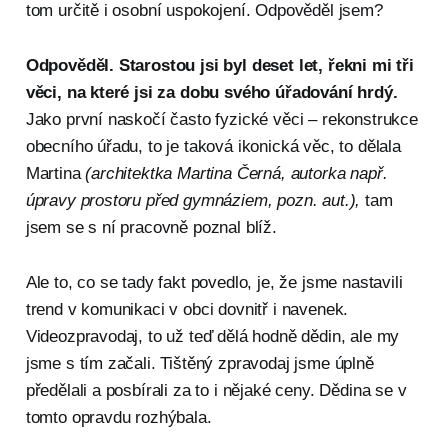
tom určitě i osobní uspokojení. Odpověděl jsem?
Odpověděl. Starostou jsi byl deset let, řekni mi tři
věci, na které jsi za dobu svého úřadování hrdý.
Jako první naskočí často fyzické věci – rekonstrukce
obecního úřadu, to je taková ikonická věc, to dělala
Martina
(architektka Martina Černá, autorka např.
úpravy prostoru před gymnáziem, pozn. aut.),
tam
jsem se s ní pracovně poznal blíž.
Ale to, co se tady fakt povedlo, je, že jsme nastavili
trend v komunikaci v obci dovnitř i navenek.
Videozpravodaj, to už teď dělá hodně dědin, ale my
jsme s tím začali. Tištěný zpravodaj jsme úplně
předělali a posbírali za to i nějaké ceny. Dědina se v
tomto opravdu rozhýbala.