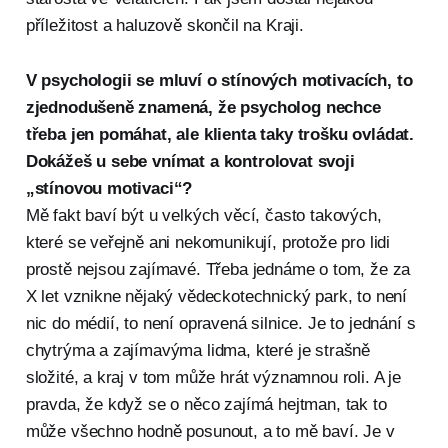
příležitost a haluzově skončil na Kraji.
V psychologii se mluví o stínových motivacích, to
zjednodušeně znamená, že psycholog nechce
třeba jen pomáhat, ale klienta taky trošku ovládat.
Dokážeš u sebe vnímat a kontrolovat svoji
„stínovou motivaci“?
Mě fakt baví být u velkých věcí, často takových,
které se veřejně ani nekomunikují, protože pro lidi
prostě nejsou zajímavé. Třeba jednáme o tom, že za
X let vznikne nějaký vědeckotechnický park, to není
nic do médií, to není opravená silnice. Je to jednání s
chytrýma a zajímavýma lidma, které je strašně
složité, a kraj v tom může hrát významnou roli. A je
pravda, že když se o něco zajímá hejtman, tak to
může všechno hodně posunout, a to mě baví. Je v