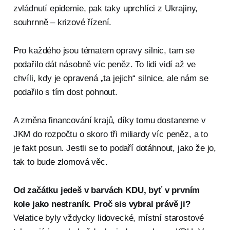
zvládnutí epidemie, pak taky uprchlíci z Ukrajiny,
souhrnně – krizové řízení.
Pro každého jsou tématem opravy silnic, tam se
podařilo dát násobně víc peněz. To lidi vidí až ve
chvíli, kdy je opravená „ta jejich“ silnice, ale nám se
podařilo s tím dost pohnout.
A změna financování krajů, díky tomu dostaneme v
JKM do rozpočtu o skoro tři miliardy víc peněz, a to
je fakt posun. Jestli se to podaří dotáhnout, jako že jo,
tak to bude zlomová věc.
Od začátku jedeš v barvách KDU, byť v prvním
kole jako nestraník. Proč sis vybral právě ji?
Velatice byly vždycky lidovecké, místní starostové