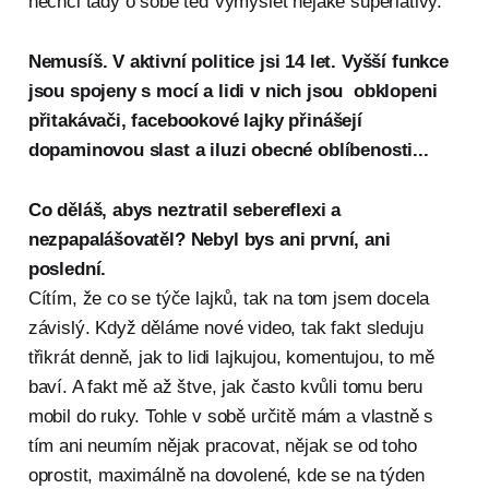
nechci tady o sobě teď vymýšlet nějaké superlativy.
Nemusíš. V aktivní politice jsi 14 let. Vyšší funkce
jsou spojeny s mocí a lidi v nich jsou obklopeni
přitakávači, facebookové lajky přinášejí
dopaminovou slast a iluzi obecné oblíbenosti...
Co děláš, abys neztratil sebereflexi a
nezpapalášovatěl? Nebyl bys ani první, ani
poslední.
Cítím, že co se týče lajků, tak na tom jsem docela
závislý. Když děláme nové video, tak fakt sleduju
třikrát denně, jak to lidi lajkujou, komentujou, to mě
baví. A fakt mě až štve, jak často kvůli tomu beru
mobil do ruky. Tohle v sobě určitě mám a vlastně s
tím ani neumím nějak pracovat, nějak se od toho
oprostit, maximálně na dovolené, kde se na týden