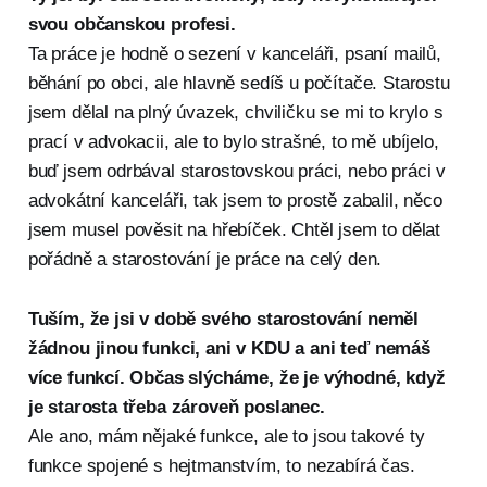
svou občanskou profesi.
Ta práce je hodně o sezení v kanceláři, psaní mailů,
běhání po obci, ale hlavně sedíš u počítače. Starostu
jsem dělal na plný úvazek, chviličku se mi to krylo s
prací v advokacii, ale to bylo strašné, to mě ubíjelo,
buď jsem odrbával starostovskou práci, nebo práci v
advokátní kanceláři, tak jsem to prostě zabalil, něco
jsem musel pověsit na hřebíček. Chtěl jsem to dělat
pořádně a starostování je práce na celý den.
Tuším, že jsi v době svého starostování neměl
žádnou jinou funkci, ani v KDU a ani teď nemáš
více funkcí. Občas slýcháme, že je výhodné, když
je starosta třeba zároveň poslanec.
Ale ano, mám nějaké funkce, ale to jsou takové ty
funkce spojené s hejtmanstvím, to nezabírá čas.