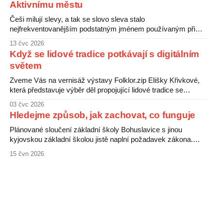
Aktivnímu městu
kvality jídel pro své děti. Nejistotu kolem této situace
Češi milují slevy, a tak se slovo sleva stalo
nejfrekventovanějším podstatným jménem používaným při
nákupu čehokoliv. V peněženkách pak máme slevové karty
13 čvc 2026
od různých obchodníků, ti šťastnější kartu benefitů od svého
Když se lidové tradice potkávají s digitálním
zaměstnavatele a ti nejšťastnější Kyjovskou kartu od
světem
komunálních politiků. Že karty jsou čertovy obrázky, ukazuje
následující srovnání. Obchodníci si
Zveme Vás na vernisáž výstavy Folklor.zip Elišky Křivkové,
která představuje výběr děl propojující lidové tradice se
současnými digitálními médii. Folklorní motivy zde nevystupují
03 čvc 2026
jako uzavřená minulost, ale jako živý a proměnlivý jazyk, jenž
Hledejme způsob, jak zachovat, co funguje
nachází nové podoby prostřednictvím digitální grafiky. Výstava
ukazuje, jak se tradice v době internetu a sociálních
Plánované sloučení základní školy Bohuslavice s jinou
kyjovskou základní školou jistě naplní požadavek zákona.
Hrozí ale, že za to zaplatí děti a jejich rodiče. Bohuslavická
15 čvn 2026
škola patří mezi nejprogresivnější a nejlépe vedené školy v
okolí, zvládá děti se specifickými vzdělávacími potřebami i
děti nadané. Rodiče ji vnímají jako výjimečnou, jejich