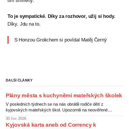
tím smířený.
To je sympatické. Díky za rozhovor, užij si hody.
Díky. Jdu na to.
S Honzou Grolichem si povídal Matěj Černý
DALŠÍ ČLÁNKY
Plány města s kuchyněmi mateřských školek
V posledních týdnech se na nás obrátili rodiče dětí z
kyjovských mateřských škol. Upozornili na neověřené
informace o údajném záměru města zrušit kuchyně v
30 čvc 2026
některých školkách a zajistit stravování pro děti centrálně.
Kyjovská karta aneb od Corrency k
Rodiče s tímto plánem nesouhlasí a obávají se zhoršení