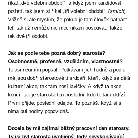
říkal „dvě volební období“, a když jsem kandidoval
potřetí, tak jsem si říkal „tři volební období“. (
smích
)
Vážně si ale myslím, že pokud je tam člověk patnáct
let, tak už nemůže nic moc nikam posouvat. Takže
tak dvě tři období.
Jak se podle tebe pozná dobrý starosta?
Osobnostně, profesně, vzděláním, vlastnostmi?
To asi neumím popsat. Potkávám jich hodně a podle
mě jsou dobří starostové ti srdcaři, kteří, když se dělá
kulturní akce, tak tam nosí lavičky. A když ta akce
končí, tak je starosta ten poslední, kdo to tam uklízí.
První přijde, poslední odejde. To poznáš, když si s
nima půl hodiny popovídáš.
Docela by mě zajímal běžný pracovní den starosty.
Ty jsi byl starosta uvolněný, tedy nevykonávající