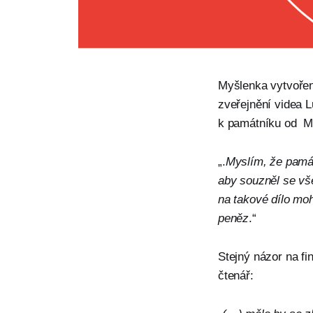
Myšlenka vytvořen
zveřejnění videa L
k památníku od Ma
„.
Myslím, že památ
aby souzněl se vš
na takové dílo moh
peněz
.“
Stejný názor na fi
čtenář: