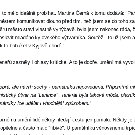
y to mělo ideálně probíhat. Martina Černá k tomu dodává: “P
 městem komunikovat dlouho před tím, než jsem se do toho za
ru město staví vlastně vyhýbavě, byla jsem nakonec ráda, že
oslovit mladého kyjovského výtvarníka. Soutěž - to už jsem 
ak to bohužel v Kyjově chodí.”
nářů zazněly i ohlasy kritické. A to je dobře, umění má vyvo
obrá, ale návrh sochy - památníku nepovedená. Připomíná mi
tický útvar na "Lenince" , tenkrát byla taková móda, plastik
mátníky lze udělat i vhodnější způsobem
.“
rnému umění lidé někdy hledají cestu jen pomalu. Někdy je 
hopitelné a často málo “líbivé”. U památníku věnovanému trp