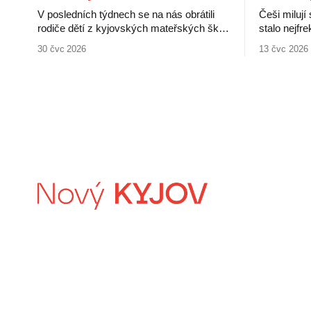
V posledních týdnech se na nás obrátili
Češi milují
rodiče dětí z kyjovských mateřských škol.
stalo nejf
Upozornili na neověřené informace o
jménem po
30 čvc 2026
13 čvc 2026
údajném záměru města zrušit kuchyně v
čehokoliv.
některých školkách a zajistit stravování
slevové kar
pro děti centrálně. Rodiče s tímto plánem
šťastnější 
nesouhlasí a obávají se zhoršení kvality
zaměstnavat
jídel pro své děti. Nejistotu kolem této
Kyjovskou k
situace
Že karty js