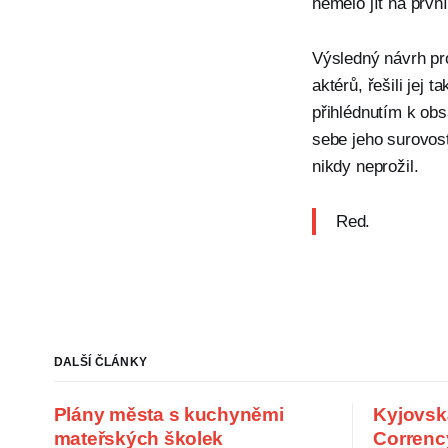
nemělo jít na prvn
Výsledný návrh pr
aktérů, řešili jej 
přihlédnutím k obs
sebe jeho surovost
nikdy neprožil.
Red.
DALŠÍ ČLÁNKY
Plány města s kuchyněmi
Kyjovsk
mateřských školek
Correnc