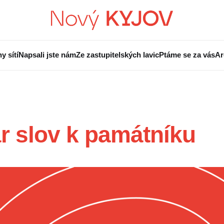
y sítí
Napsali jste nám
Ze zastupitelských lavic
Ptáme se za vás
Ar
r slov k památníku