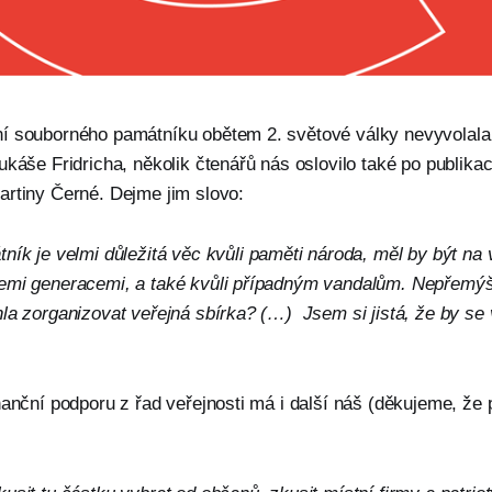
í souborného památníku obětem 2. světové války nevyvolala 
ukáše Fridricha, několik čtenářů nás oslovilo také po publikac
rtiny Černé. Dejme jim slovo:
ník je velmi důležitá věc kvůli paměti národa, měl by být na 
emi generacemi, a také kvůli případným vandalům. Nepřemýšle
la zorganizovat veřejná sbírka? (…) Jsem si jistá, že by se 
nanční podporu z řad veřejnosti má i další náš (děkujeme, že 