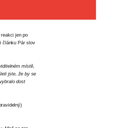
reakci jen po
i článku Pár slov
viditelném místě,
li jste, že by se
vybralo dost
pravidelný)