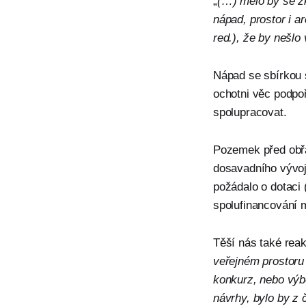
„
(…) mělo by se zk
nápad, prostor i a
red.), že by nešlo
Nápad se sbírkou s
ochotni věc podpo
spolupracovat.
Pozemek před obřa
dosavadního vývoj
požádalo o dotaci
spolufinancování 
Těší nás také reak
veřejném prostoru
konkurz, nebo výbě
návrhy, bylo by z 