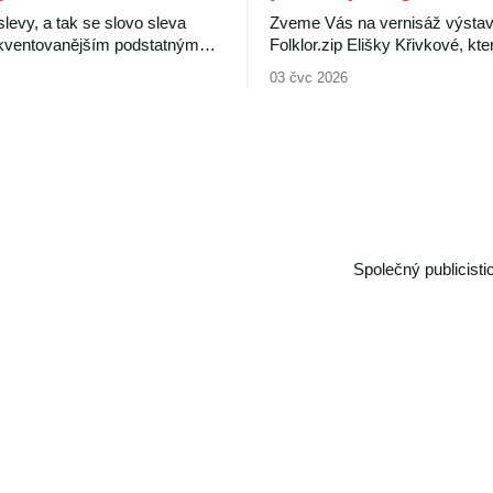
 slevy, a tak se slovo sleva
Zveme Vás na vernisáž výsta
rekventovanějším podstatným
Folklor.zip Elišky Křivkové, kte
užívaným při nákupu
představuje výběr děl propojujíc
03 čvc 2026
 V peněženkách pak máme
tradice se současnými digitální
ty od různých obchodníků, ti
Folklorní motivy zde nevystupuj
kartu benefitů od svého
uzavřená minulost, ale jako živ
ele a ti nejšťastnější
proměnlivý jazyk, jenž nacház
artu od komunálních politiků.
podoby prostřednictvím digitální
ou čertovy obrázky, ukazuje
Výstava ukazuje, jak se tradic
následující srovnání. Obchodníci si
internetu a sociálních
Společný publicist