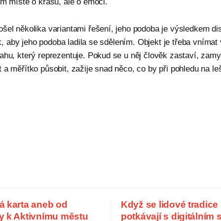
ím místě o krásu, ale o emoci.
ošel několika variantami řešení, jeho podoba je výsledkem di
tak, aby jeho podoba ladila se sdělením. Objekt je třeba vnímat
ahu, který reprezentuje. Pokud se u něj člověk zastaví, zamy
 a měřítko působit, zažije snad něco, co by při pohledu na l
á karta aneb od
Když se lidové tradice
y k Aktivnímu městu
potkávají s digitálním