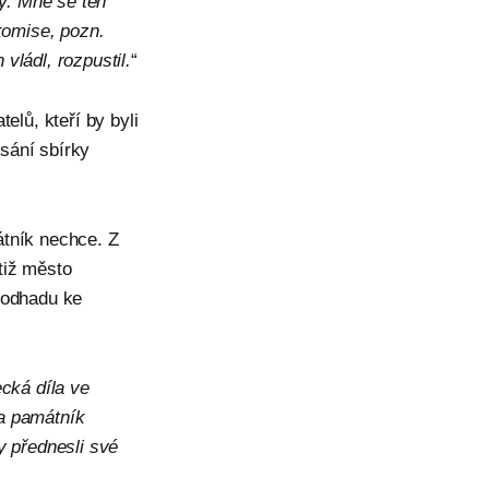
ty. Mně se ten
komise, pozn.
vládl, rozpustil.
“
elů, kteří by byli
sání sbírky
átník nechce. Z
tiž město
 odhadu ke
cká díla ve
a památník
y přednesli své