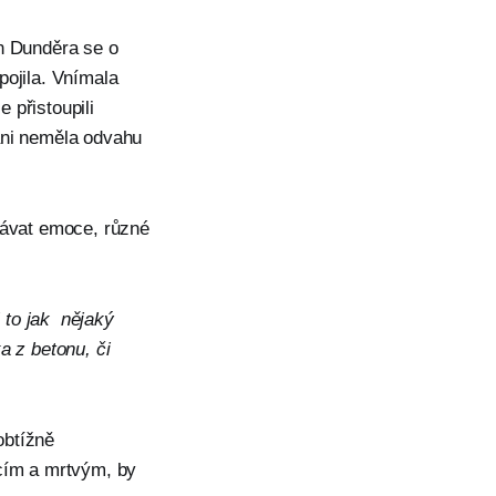
an Dunděra se o
pojila. Vnímala
 přistoupili
ani neměla odvahu
lávat emoce, různé
 to jak nějaký
a z betonu, či
obtížně
ícím a mrtvým, by