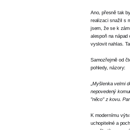
Ano, přesně tak b
realizaci snažil s
jsem, že se k zámě
alespoň na nápad 
vyslovit nahlas. T
Samozřejmě od čte
pohledy, názory:
„
Myšlenka velmi d
nepovedený komunis
"něco" z kovu. Pa
K modernímu výtva
uchopitelné a poc