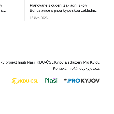
vy
Plánované sloučení základní školy
rá
Bohuslavice s jinou kyjovskou základní
í lidové
školou jistě naplní požadavek zákona.
15 čvn 2026
mi médii.
Hrozí ale, že za to zaplatí děti a jejich
í jako
rodiče. Bohuslavická škola patří mezi
ý a
nejprogresivnější a nejlépe vedené školy v
í nové
okolí, zvládá děti se specifickými
 grafiky.
vzdělávacími potřebami i děti nadané.
e v době
Rodiče ji vnímají jako výjimečnou, jejich
ický projekt hnutí Naši, KDU-ČSL Kyjov a sdružení Pro Kyjov.
Kontakt:
info@novykyjov.cz
.