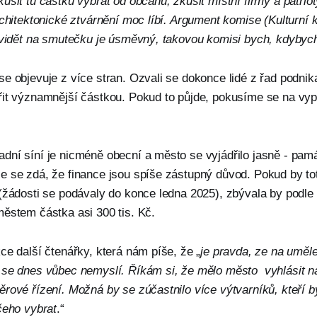
usit tu částku vybrat od občanů, zkusit místní firmy a patrio
rchitektonické ztvárnění moc líbí. Argument komise (Kulturní 
 vidět na smutečku je úsměvný, takovou komisi bych, kdybych 
e objevuje z více stran. Ozvali se dokonce lidé z řad podnikat
řit významnější částkou. Pokud to půjde, pokusíme se na vyp
dní síní je nicméně obecní a město se vyjádřilo jasně - pam
e se zdá, že finance jsou spíše zástupný důvod. Pokud by to
 (žádosti se podávaly do konce ledna 2025), zbývala by podle
městem částka asi 300 tis. Kč.
ce další čtenářky, která nám píše, že „
je pravda, ze na uměle
 se dnes vůbec nemyslí. Říkám si, že mělo město vyhlásit n
rové řízení. Možná by se zúčastnilo více výtvarníků, kteří b
čeho vybrat
.“