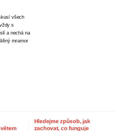
skusí všech
 vždy s
slí a nechá na
eštěný mramor
Hledejme způsob, jak
 světem
zachovat, co funguje