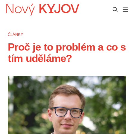
ČLÁNKY
Proč je to problém a co s
tím uděláme?