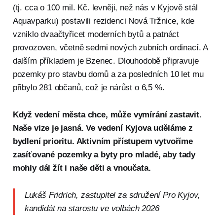
(tj. cca o 100 mil. Kč. levněji, než nás v Kyjově stál
Aquavparku) postavili rezidenci Nová Tržnice, kde
vzniklo dvaačtyřicet moderních bytů a patnáct
provozoven, včetně sedmi nových zubních ordinací. A
dalším příkladem je Bzenec. Dlouhodobě připravuje
pozemky pro stavbu domů a za posledních 10 let mu
přibylo 281 občanů, což je nárůst o 6,5 %.
Když vedení města chce, může vymírání zastavit.
Naše vize je jasná. Ve vedení Kyjova uděláme z
bydlení prioritu. Aktivním přístupem vytvoříme
zasíťované pozemky a byty pro mladé, aby tady
mohly dál žít i naše děti a vnoučata.
Lukáš Fridrich, zastupitel za sdružení Pro Kyjov,
kandidát na starostu ve volbách 2026