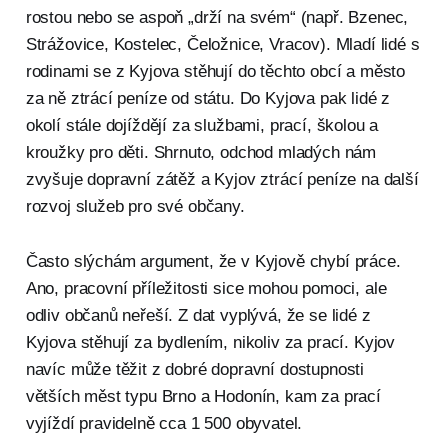
rostou nebo se aspoň „drží na svém“ (např. Bzenec,
Strážovice, Kostelec, Čeložnice, Vracov). Mladí lidé s
rodinami se z Kyjova stěhují do těchto obcí a město
za ně ztrácí peníze od státu. Do Kyjova pak lidé z
okolí stále dojíždějí za službami, prací, školou a
kroužky pro děti. Shrnuto, odchod mladých nám
zvyšuje dopravní zátěž a Kyjov ztrácí peníze na další
rozvoj služeb pro své občany.
Často slýchám argument, že v Kyjově chybí práce.
Ano, pracovní příležitosti sice mohou pomoci, ale
odliv občanů neřeší. Z dat vyplývá, že se lidé z
Kyjova stěhují za bydlením, nikoliv za prací. Kyjov
navíc může těžit z dobré dopravní dostupnosti
větších měst typu Brno a Hodonín, kam za prací
vyjíždí pravidelně cca 1 500 obyvatel.