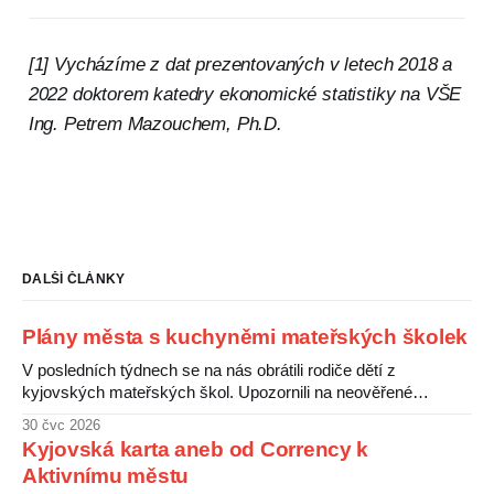
[1] Vycházíme z dat prezentovaných v letech 2018 a
2022 doktorem katedry ekonomické statistiky na VŠE
Ing. Petrem Mazouchem, Ph.D.
DALŠÍ ČLÁNKY
Plány města s kuchyněmi mateřských školek
V posledních týdnech se na nás obrátili rodiče dětí z
kyjovských mateřských škol. Upozornili na neověřené
informace o údajném záměru města zrušit kuchyně v
30 čvc 2026
některých školkách a zajistit stravování pro děti centrálně.
Kyjovská karta aneb od Corrency k
Rodiče s tímto plánem nesouhlasí a obávají se zhoršení
Aktivnímu městu
kvality jídel pro své děti. Nejistotu kolem této situace