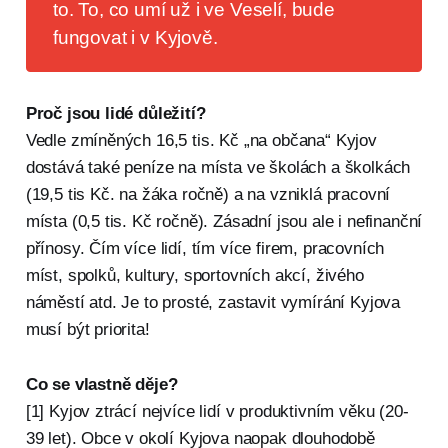
to. To, co umí už i ve Veselí, bude
fungovat i v Kyjově.
Proč jsou lidé důležití?
Vedle zmíněných 16,5 tis. Kč „na občana“ Kyjov
dostává také peníze na místa ve školách a školkách
(19,5 tis Kč. na žáka ročně) a na vzniklá pracovní
místa (0,5 tis. Kč ročně). Zásadní jsou ale i nefinanční
přínosy. Čím více lidí, tím více firem, pracovních
míst, spolků, kultury, sportovních akcí, živého
náměstí atd. Je to prosté, zastavit vymírání Kyjova
musí být priorita!
Co se vlastně děje?
[1] Kyjov ztrácí nejvíce lidí v produktivním věku (20-
39 let). Obce v okolí Kyjova naopak dlouhodobě