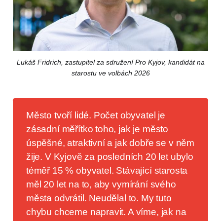
Lukáš Fridrich, zastupitel za sdružení Pro Kyjov, kandidát na
starostu ve volbách 2026
Město tvoří lidé. Počet obyvatel je
zásadní měřítko toho, jak je město
úspěšné, atraktivní a jak dobře se v něm
žije. V Kyjově za posledních 20 let ubylo
téměř 15 % obyvatel. Stávající starosta
měl 20 let na to, aby vymírání svého
města odvrátil. Neudělal to. My tuto
chybu chceme napravit. A víme, jak na