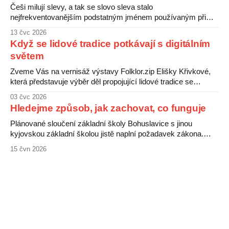
Češi milují slevy, a tak se slovo sleva stalo
nejfrekventovanějším podstatným jménem používaným při
nákupu čehokoliv. V peněženkách pak máme slevové karty
13 čvc 2026
od různých obchodníků, ti šťastnější kartu benefitů od svého
Když se lidové tradice potkávají s digitálním
zaměstnavatele a ti nejšťastnější Kyjovskou kartu od
světem
komunálních politiků. Že karty jsou čertovy obrázky, ukazuje
následující srovnání. Obchodníci si
Zveme Vás na vernisáž výstavy Folklor.zip Elišky Křivkové,
která představuje výběr děl propojující lidové tradice se
současnými digitálními médii. Folklorní motivy zde nevystupují
03 čvc 2026
jako uzavřená minulost, ale jako živý a proměnlivý jazyk, jenž
Hledejme způsob, jak zachovat, co funguje
nachází nové podoby prostřednictvím digitální grafiky. Výstava
ukazuje, jak se tradice v době internetu a sociálních
Plánované sloučení základní školy Bohuslavice s jinou
kyjovskou základní školou jistě naplní požadavek zákona.
Hrozí ale, že za to zaplatí děti a jejich rodiče. Bohuslavická
15 čvn 2026
škola patří mezi nejprogresivnější a nejlépe vedené školy v
okolí, zvládá děti se specifickými vzdělávacími potřebami i
děti nadané. Rodiče ji vnímají jako výjimečnou, jejich