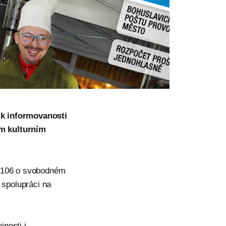
 k informovanosti
ém kulturním
.
. 106 o svobodném
 spolupráci na
nosti i