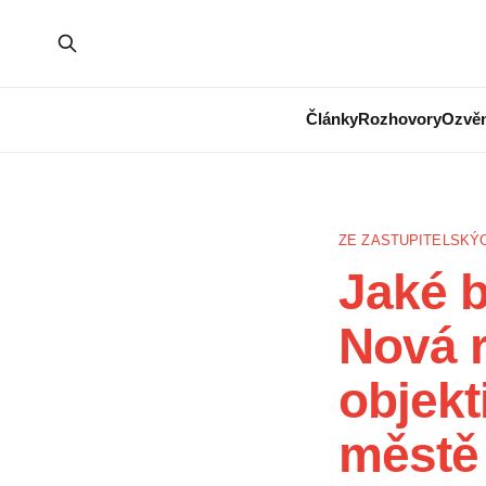
Články
Rozhovory
Ozvěn
ZE ZASTUPITELSKÝC
Jaké 
Nová r
objekt
městě