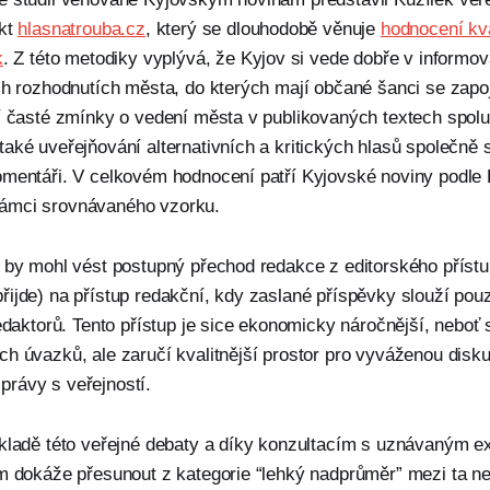
ekt
hlasnatrouba.cz
, který se dlouhodobě věnuje
hodnocení kva
k
. Z této metodiky vyplývá, že Kyjov si vede dobře v informov
ch rozhodnutích města, do kterých mají občané šanci se zapo
ří časté zmínky o vedení města v publikovaných textech spol
aké uveřejňování alternativních a kritických hlasů společně
omentáři. V celkovém hodnocení patří Kyjovské noviny podle 
ámci srovnávaného vzorku.
y by mohl vést postupný přechod redakce z editorského příst
ijde) na přístup redakční, kdy zaslané příspěvky slouží pou
redaktorů. Tento přístup je sice ekonomicky náročnější, neboť
h úvazků, ale zaručí kvalitnější prostor pro vyváženou disku
rávy s veřejností.
ákladě této veřejné debaty a díky konzultacím s uznávaným 
m dokáže přesunout z kategorie “lehký nadprůměr” mezi ta nej