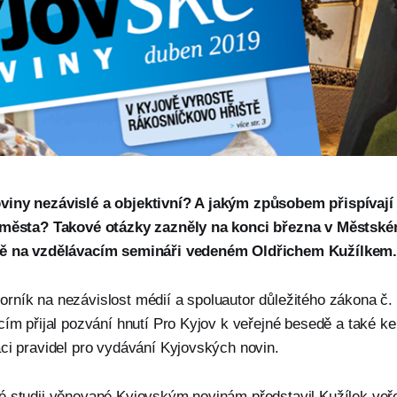
viny nezávislé a objektivní? A jakým způsobem přispívají
í města? Takové otázky zazněly na konci března v Městsk
vě na vzdělávacím semináři vedeném Oldřichem Kužílkem
rník na nezávislost médií a spoluautor důležitého zákona č
cím přijal pozvání hnutí Pro Kyjov k veřejné besedě a také ke
aci pravidel pro vydávání Kyjovských novin.
é studii věnované Kyjovským novinám představil Kužílek veřej