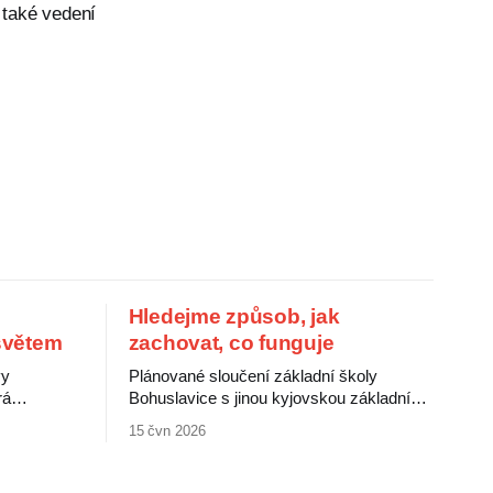
 také vedení
Hledejme způsob, jak
 světem
zachovat, co funguje
vy
Plánované sloučení základní školy
rá
Bohuslavice s jinou kyjovskou základní
í lidové
školou jistě naplní požadavek zákona.
15 čvn 2026
mi médii.
Hrozí ale, že za to zaplatí děti a jejich
í jako
rodiče. Bohuslavická škola patří mezi
ý a
nejprogresivnější a nejlépe vedené školy v