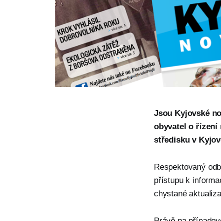
Jsou Kyjovské no
obyvatel o řízen
středisku v Kyjo
Respektovaný odbo
přístupu k informa
chystané aktualiz
Právě na případov