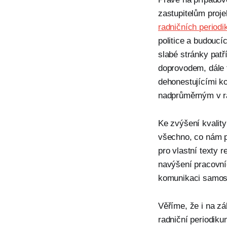
zastupitelům proj
radničních periodi
politice a budoucí
slabé stránky pat
doprovodem, dále t
dehonestujícími k
nadprůměrným v r
Ke zvýšení kvalit
všechno, co nám př
pro vlastní texty 
navýšení pracovníc
komunikaci samosp
Věříme, že i na z
radniční periodiku