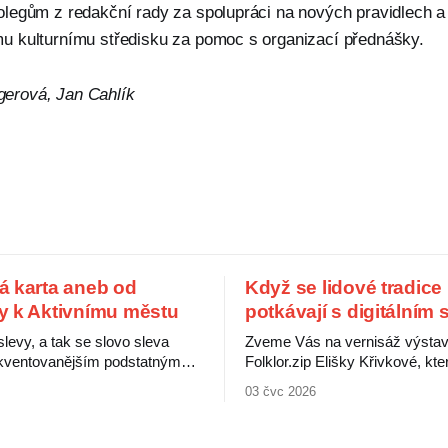
legům z redakční rady za spolupráci na nových pravidlech a
 kulturnímu středisku za pomoc s organizací přednášky.
gerová, Jan Cahlík
á karta aneb od
Když se lidové tradice
y k Aktivnímu městu
potkávají s digitálním
 slevy, a tak se slovo sleva
Zveme Vás na vernisáž výsta
rekventovanějším podstatným
Folklor.zip Elišky Křivkové, kte
užívaným při nákupu
představuje výběr děl propojujíc
03 čvc 2026
 V peněženkách pak máme
tradice se současnými digitální
ty od různých obchodníků, ti
Folklorní motivy zde nevystupuj
kartu benefitů od svého
uzavřená minulost, ale jako živ