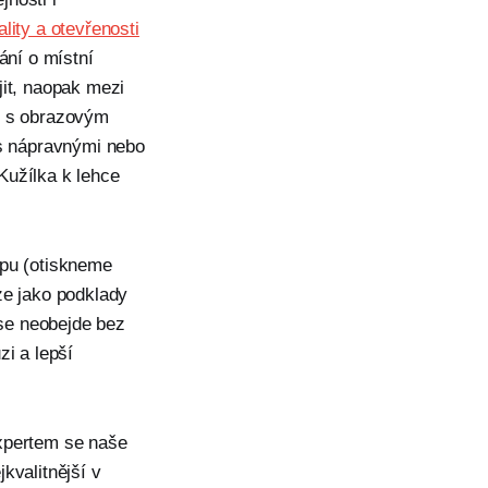
lity a otevřenosti
ání o místní
jit, naopak mezi
u s obrazovým
 s nápravnými nebo
Kužílka k lehce
upu (otiskneme
ze jako podklady
 se neobejde bez
zi a lepší
expertem se naše
kvalitnější v