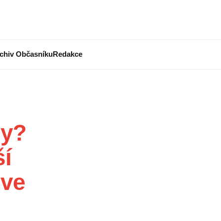
chiv Občasníku
Redakce
ny?
ší
 ve