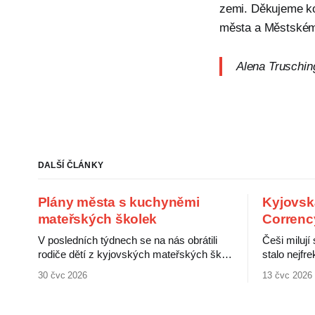
zemi. Děkujeme ko
města a Městskému
Alena Truschin
DALŠÍ ČLÁNKY
Plány města s kuchyněmi
Kyjovsk
mateřských školek
Correnc
V posledních týdnech se na nás obrátili
Češi milují
rodiče dětí z kyjovských mateřských škol.
stalo nejf
Upozornili na neověřené informace o
jménem po
30 čvc 2026
13 čvc 2026
údajném záměru města zrušit kuchyně v
čehokoliv.
některých školkách a zajistit stravování
slevové kar
pro děti centrálně. Rodiče s tímto plánem
šťastnější 