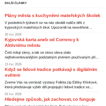
DALŠÍ ČLÁNKY
Plány města s kuchyněmi mateřských školek
V posledních týdnech se na nás obrátili rodiče dětí z
kyjovských mateřských škol. Upozornili na neověřené
informace o údajném záměru města zrušit kuchyně v
30 čvc 2026
některých školkách a zajistit stravování pro děti centrálně.
Kyjovská karta aneb od Corrency k
Rodiče s tímto plánem nesouhlasí a obávají se zhoršení
Aktivnímu městu
kvality jídel pro své děti. Nejistotu kolem této situace
Češi milují slevy, a tak se slovo sleva stalo
nejfrekventovanějším podstatným jménem používaným při
nákupu čehokoliv. V peněženkách pak máme slevové karty
13 čvc 2026
od různých obchodníků, ti šťastnější kartu benefitů od svého
Když se lidové tradice potkávají s digitálním
zaměstnavatele a ti nejšťastnější Kyjovskou kartu od
světem
komunálních politiků. Že karty jsou čertovy obrázky, ukazuje
následující srovnání. Obchodníci si
Zveme Vás na vernisáž výstavy Folklor.zip Elišky Křivkové,
která představuje výběr děl propojující lidové tradice se
současnými digitálními médii. Folklorní motivy zde nevystupují
03 čvc 2026
jako uzavřená minulost, ale jako živý a proměnlivý jazyk, jenž
Hledejme způsob, jak zachovat, co funguje
nachází nové podoby prostřednictvím digitální grafiky. Výstava
ukazuje, jak se tradice v době internetu a sociálních