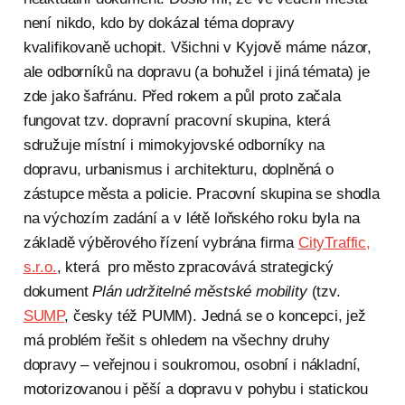
není nikdo, kdo by dokázal téma dopravy
kvalifikovaně uchopit. Všichni v Kyjově máme názor,
ale odborníků na dopravu (a bohužel i jiná témata) je
zde jako šafránu. Před rokem a půl proto začala
fungovat tzv. dopravní pracovní skupina, která
sdružuje místní i mimokyjovské odborníky na
dopravu, urbanismus i architekturu, doplněná o
zástupce města a policie. Pracovní skupina se shodla
na výchozím zadání a v létě loňského roku byla na
základě výběrového řízení vybrána firma
CityTraffic,
s.r.o.
, která pro město zpracovává strategický
dokument
Plán udržitelné městské mobility
(tzv.
SUMP
, česky též PUMM). Jedná se o koncepci, jež
má problém řešit s ohledem na všechny druhy
dopravy – veřejnou i soukromou, osobní i nákladní,
motorizovanou i pěší a dopravu v pohybu i statickou