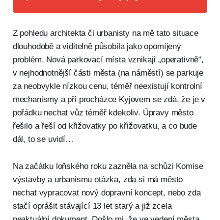
Z pohledu architekta či urbanisty na mě tato situace
dlouhodobě a viditelně působila jako opomíjený
problém. Nová parkovací místa vznikají „operativně“,
v nejhodnotnější části města (na náměstí) se parkuje
za neobvykle nízkou cenu, téměř neexistují kontrolní
mechanismy a při procházce Kyjovem se zdá, že je v
pořádku nechat vůz téměř kdekoliv. Úpravy město
řešilo a řeší od křižovatky po křižovatku, a co bude
dál, to se uvidí…
Na začátku loňského roku zazněla na schůzi Komise
výstavby a urbanismu otázka, zda si má město
nechat vypracovat nový dopravní koncept, nebo zda
stačí oprášit stávající 13 let starý a již zcela
neaktuální dokument. Došlo mi, že ve vedení města