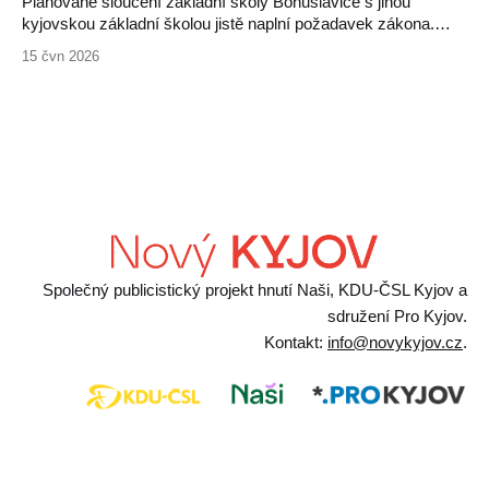
Plánované sloučení základní školy Bohuslavice s jinou
kyjovskou základní školou jistě naplní požadavek zákona.
Hrozí ale, že za to zaplatí děti a jejich rodiče. Bohuslavická
15 čvn 2026
škola patří mezi nejprogresivnější a nejlépe vedené školy v
okolí, zvládá děti se specifickými vzdělávacími potřebami i
děti nadané. Rodiče ji vnímají jako výjimečnou, jejich
Společný publicistický projekt hnutí Naši, KDU-ČSL Kyjov a
sdružení Pro Kyjov.
Kontakt:
info@novykyjov.cz
.