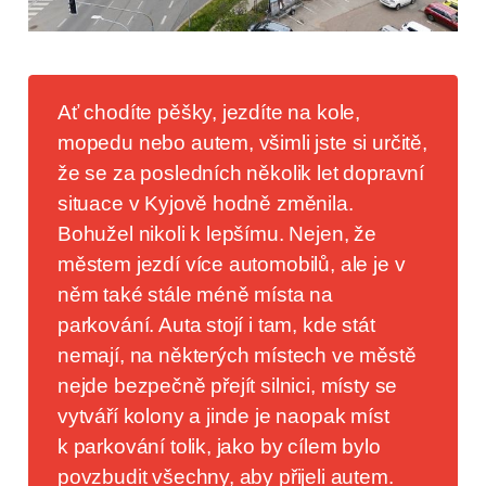
Ať chodíte pěšky, jezdíte na kole,
mopedu nebo autem, všimli jste si určitě,
že se za posledních několik let dopravní
situace v Kyjově hodně změnila.
Bohužel nikoli k lepšímu. Nejen, že
městem jezdí více automobilů, ale je v
něm také stále méně místa na
parkování. Auta stojí i tam, kde stát
nemají, na některých místech ve městě
nejde bezpečně přejít silnici, místy se
vytváří kolony a jinde je naopak míst
k parkování tolik, jako by cílem bylo
povzbudit všechny, aby přijeli autem.