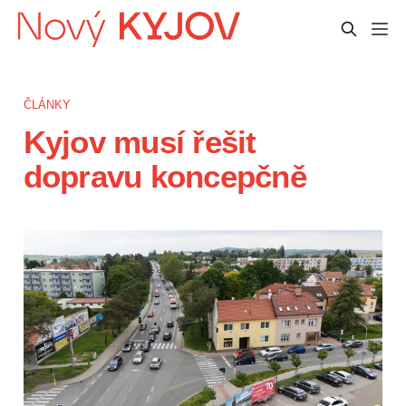
ČLÁNKY
Kyjov musí řešit
dopravu koncepčně