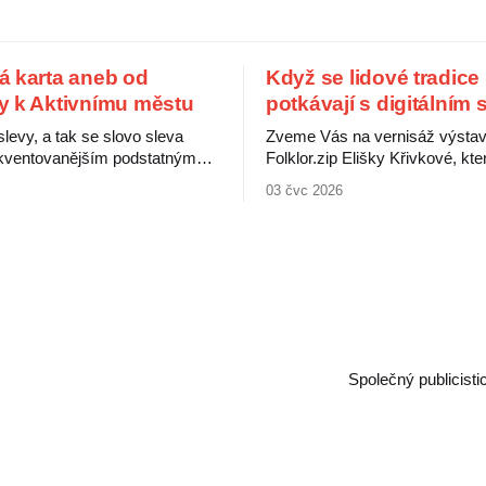
á karta aneb od
Když se lidové tradice
y k Aktivnímu městu
potkávají s digitálním
 slevy, a tak se slovo sleva
Zveme Vás na vernisáž výsta
rekventovanějším podstatným
Folklor.zip Elišky Křivkové, kte
užívaným při nákupu
představuje výběr děl propojujíc
03 čvc 2026
 V peněženkách pak máme
tradice se současnými digitální
ty od různých obchodníků, ti
Folklorní motivy zde nevystupuj
kartu benefitů od svého
uzavřená minulost, ale jako živ
ele a ti nejšťastnější
proměnlivý jazyk, jenž nacház
artu od komunálních politiků.
podoby prostřednictvím digitální
ou čertovy obrázky, ukazuje
Výstava ukazuje, jak se tradic
následující srovnání. Obchodníci si
internetu a sociálních
Společný publicist