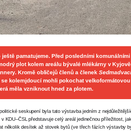
to ještě pamatujeme. Před posledními komunálními 
odrý plot kolem areálu bývalé mlékárny v Kyjově
annery. Kromě obličejů členů a členek 
Sedmadvacít
 
se kolemjdoucí mohli pokochat velkoformátovou v
terá měla vzniknout hned za plotem.
politické seskupení byla tato výstavba jedním z nejdůležitějš
v KDU–ČSL představuje celý areál jedinečnou příležitost, ja
 několik desítek až stovek bytů (ve třech fázích výstavby b