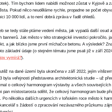
tek). Tím bychom lidem nabídli možnost zůstat v Kyjově a zas
ěsta. Pokud něco neuděláme rychle, propadne se počet obyv
ci 10 000 lidí, a to není dobrá zpráva v řadě ohledů.
b se tedy stále ptáme vedení města, jak vypadá další osud ar
h bannerů. Jak město v této strategické investici pokročilo,
ekt, a jak blízko jsme první míchačce betonu. A výsledek? Zn
o základní údaje (o stejném tématu jsme psali již v září 202
jov vymírá?
).
utěž na dané území byla ukončena v září 2022, jejím vítězem 
23 byla veřejnosti představena architektonická studie – už př
jímal o celkový harmonogram výstavby a všech souvisejících 
mi pan místostarosta sdělil, že celkový harmonogram bude př
. Po několika dalších urgencích v loňském roce město k ha
í kancelář s žádostí o zpracování nezávazného průzkumu záj
lupráci.