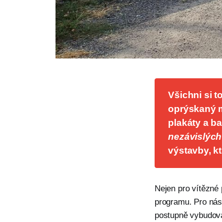
Všichni si 
oprýskaný m
plakáty a b
nezávislých
výstavby, k
Nejen pro vítězné 
programu. Pro nás 
postupně vybudovat