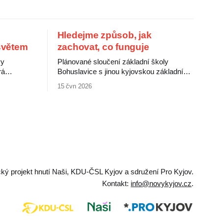
Hledejme způsob, jak
 světem
zachovat, co funguje
vy
Plánované sloučení základní školy
rá
Bohuslavice s jinou kyjovskou základní
í lidové
školou jistě naplní požadavek zákona.
15 čvn 2026
mi médii.
Hrozí ale, že za to zaplatí děti a jejich
í jako
rodiče. Bohuslavická škola patří mezi
ý a
nejprogresivnější a nejlépe vedené školy v
í nové
okolí, zvládá děti se specifickými
 grafiky.
vzdělávacími potřebami i děti nadané.
e v době
Rodiče ji vnímají jako výjimečnou, jejich
ický projekt hnutí Naši, KDU-ČSL Kyjov a sdružení Pro Kyjov.
Kontakt:
info@novykyjov.cz
.