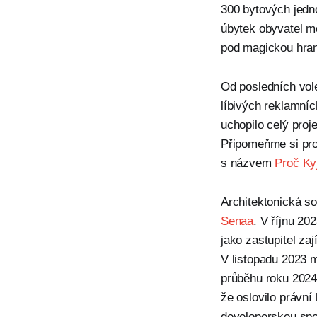
300 bytových jedno
úbytek obyvatel m
pod magickou hrani
Od posledních vole
líbivých reklamníc
uchopilo celý proj
Připomeňme si prot
s názvem
Proč Ky
Architektonická so
Senaa
. V říjnu 20
jako zastupitel za
V listopadu 2023 
průběhu roku 2024
že oslovilo právn
developerskou spo