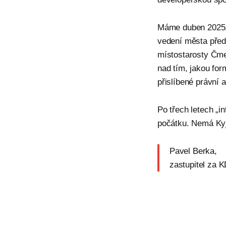
Máme duben 2025, 
vedení města před
místostarosty Čme
nad tím, jakou for
přislíbené právní
Po třech letech „i
počátku. Nemá Kyj
Pavel Berka,
zastupitel za 