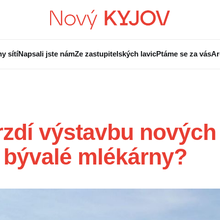
y sítí
Napsali jste nám
Ze zastupitelských lavic
Ptáme se za vás
Ar
zdí výstavbu nových 
 bývalé mlékárny?