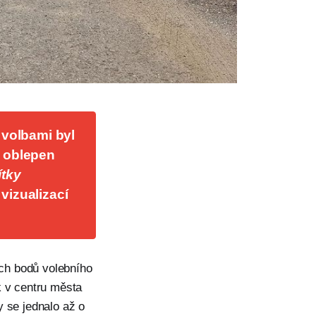
volbami byl 
 oblepen 
ky 
izualizací 
ích bodů volebního
k v centru města
y se jednalo až o