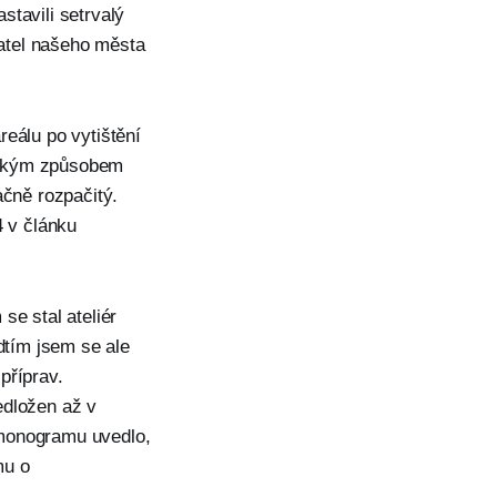
tavili setrvalý
atel našeho města
eálu po vytištění
 jakým způsobem
ačně rozpačitý.
4 v článku
se stal ateliér
edtím jsem se ale
příprav.
edložen až v
rmonogramu uvedlo,
mu o