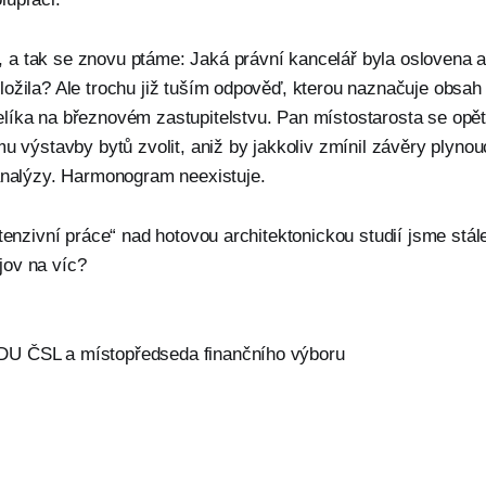
a tak se znovu ptáme: Jaká právní kancelář byla oslovena a
ložila? Ale trochu již tuším odpověď, kterou naznačuje obsa
líka na březnovém zastupitelstvu. Pan místostarosta se opět
mu výstavby bytů zvolit, aniž by jakkoliv zmínil závěry plyno
 analýzy. Harmonogram neexistuje.
ntenzivní práce“ nad hotovou architektonickou studií jsme stá
ov na víc?
KDU ČSL a místopředseda finančního výboru