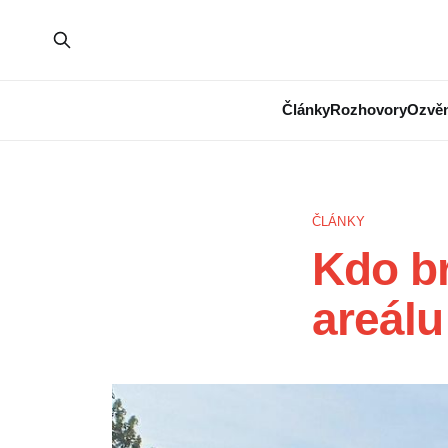
Články
Rozhovory
Ozvěn
ČLÁNKY
Kdo br
areálu