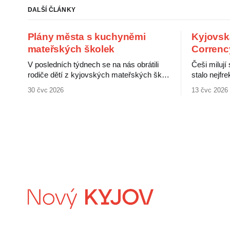
DALŠÍ ČLÁNKY
Plány města s kuchyněmi
Kyjovsk
mateřských školek
Correnc
V posledních týdnech se na nás obrátili
Češi milují
rodiče dětí z kyjovských mateřských škol.
stalo nejf
Upozornili na neověřené informace o
jménem po
30 čvc 2026
13 čvc 2026
údajném záměru města zrušit kuchyně v
čehokoliv.
některých školkách a zajistit stravování
slevové kar
pro děti centrálně. Rodiče s tímto plánem
šťastnější 
nesouhlasí a obávají se zhoršení kvality
zaměstnavat
jídel pro své děti. Nejistotu kolem této
Kyjovskou k
situace
Že karty js