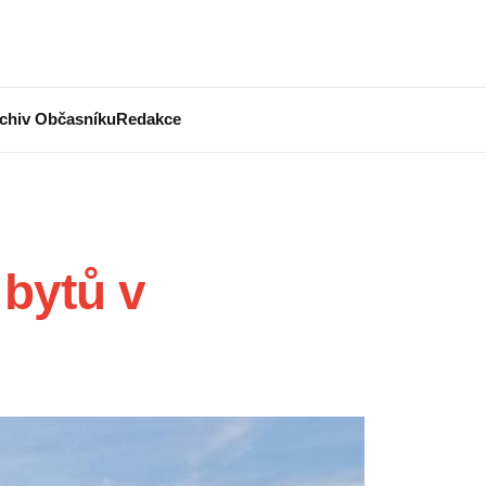
chiv Občasníku
Redakce
bytů v