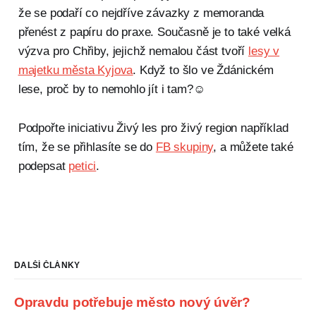
že se podaří co nejdříve závazky z memoranda
přenést z papíru do praxe. Současně je to také velká
výzva pro Chřiby, jejichž nemalou část tvoří
lesy v
majetku města Kyjova
. Když to šlo ve Ždánickém
lese, proč by to nemohlo jít i tam?☺
Podpořte iniciativu Živý les pro živý region například
tím, že se přihlasíte se do
FB skupiny
, a můžete také
podepsat
petici
.
DALŠÍ ČLÁNKY
Opravdu potřebuje město nový úvěr?