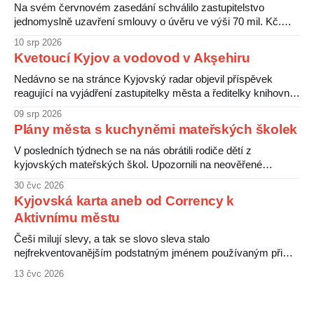
Na svém červnovém zasedání schválilo zastupitelstvo
jednomyslně uzavření smlouvy o úvěru ve výši 70 mil. Kč.
Úvěr má být využit k financování výstavby nové hasičské
10 srp 2026
zbrojnice a případný přebytek se použije „na krytí jiných
Kvetoucí Kyjov a vodovod v Akşehiru
investičních akcí města Kyjov“. Při projednávání návrhu ke
schválení se starosta města odvolával na stanovisko
Nedávno se na stránce Kyjovský radar objevil příspěvek
finančního
reagující na vyjádření zastupitelky města a ředitelky knihovny
v jedné osobě otištěné v srpnových Kyjovských novinách.
09 srp 2026
Vyjádřila se, že si Kyjov v budoucnu představuje kvetoucí,
Plány města s kuchyněmi mateřských školek
plný záhonů a vodních prvků, kde se lidem dobře žije.
Následná debata, přestože zaujme menší než velké
V posledních týdnech se na nás obrátili rodiče dětí z
kyjovských mateřských škol. Upozornili na neověřené
informace o údajném záměru města zrušit kuchyně v
30 čvc 2026
některých školkách a zajistit stravování pro děti centrálně.
Kyjovská karta aneb od Corrency k
Rodiče s tímto plánem nesouhlasí a obávají se zhoršení
Aktivnímu městu
kvality jídel pro své děti. Nejistotu kolem této situace
Češi milují slevy, a tak se slovo sleva stalo
nejfrekventovanějším podstatným jménem používaným při
nákupu čehokoliv. V peněženkách pak máme slevové karty
13 čvc 2026
od různých obchodníků, ti šťastnější kartu benefitů od svého
zaměstnavatele a ti nejšťastnější Kyjovskou kartu od
komunálních politiků. Že karty jsou čertovy obrázky, ukazuje