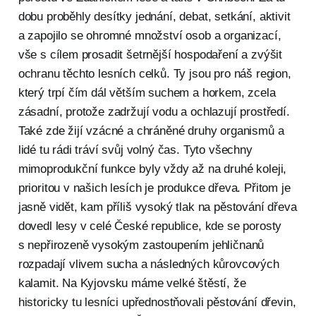
dobu proběhly desítky jednání, debat, setkání, aktivit
a zapojilo se ohromné množství osob a organizací,
vše s cílem prosadit šetrnější hospodaření a zvýšit
ochranu těchto lesních celků. Ty jsou pro náš region,
který trpí čím dál větším suchem a horkem, zcela
zásadní, protože zadržují vodu a ochlazují prostředí.
Také zde žijí vzácné a chráněné druhy organismů a
lidé tu rádi tráví svůj volný čas. Tyto všechny
mimoprodukční funkce byly vždy až na druhé koleji,
prioritou v našich lesích je produkce dřeva. Přitom je
jasně vidět, kam příliš vysoký tlak na pěstování dřeva
dovedl lesy v celé České republice, kde se porosty
s nepřirozeně vysokým zastoupením jehličnanů
rozpadají vlivem sucha a následných kůrovcových
kalamit. Na Kyjovsku máme velké štěstí, že
historicky tu lesníci upřednostňovali pěstování dřevin,