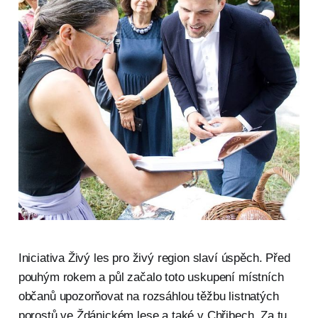
Iniciativa Živý les pro živý region slaví úspěch. Před
pouhým rokem a půl začalo toto uskupení místních
občanů upozorňovat na rozsáhlou těžbu listnatých
porostů ve Ždánickém lese a také v Chřibech. Za tu