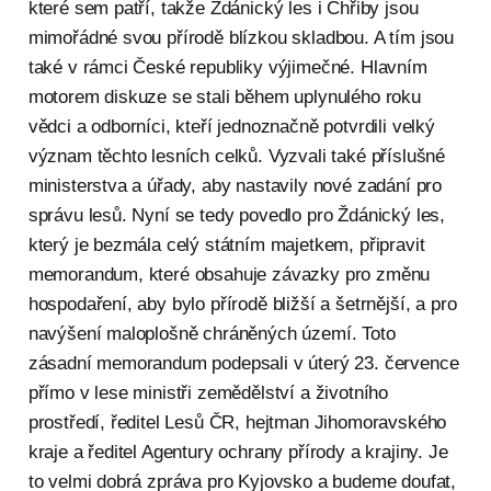
které sem patří, takže Ždánický les i Chřiby jsou
mimořádné svou přírodě blízkou skladbou. A tím jsou
také v rámci České republiky výjimečné. Hlavním
motorem diskuze se stali během uplynulého roku
vědci a odborníci, kteří jednoznačně potvrdili velký
význam těchto lesních celků. Vyzvali také příslušné
ministerstva a úřady, aby nastavily nové zadání pro
správu lesů. Nyní se tedy povedlo pro Ždánický les,
který je bezmála celý státním majetkem, připravit
memorandum, které obsahuje závazky pro změnu
hospodaření, aby bylo přírodě bližší a šetrnější, a pro
navýšení maloplošně chráněných území. Toto
zásadní memorandum podepsali v úterý 23. července
přímo v lese ministři zemědělství a životního
prostředí, ředitel Lesů ČR, hejtman Jihomoravského
kraje a ředitel Agentury ochrany přírody a krajiny. Je
to velmi dobrá zpráva pro Kyjovsko a budeme doufat,