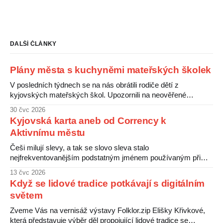
DALŠÍ ČLÁNKY
Plány města s kuchyněmi mateřských školek
V posledních týdnech se na nás obrátili rodiče dětí z
kyjovských mateřských škol. Upozornili na neověřené
informace o údajném záměru města zrušit kuchyně v
30 čvc 2026
některých školkách a zajistit stravování pro děti centrálně.
Kyjovská karta aneb od Corrency k
Rodiče s tímto plánem nesouhlasí a obávají se zhoršení
Aktivnímu městu
kvality jídel pro své děti. Nejistotu kolem této situace
Češi milují slevy, a tak se slovo sleva stalo
nejfrekventovanějším podstatným jménem používaným při
nákupu čehokoliv. V peněženkách pak máme slevové karty
13 čvc 2026
od různých obchodníků, ti šťastnější kartu benefitů od svého
Když se lidové tradice potkávají s digitálním
zaměstnavatele a ti nejšťastnější Kyjovskou kartu od
světem
komunálních politiků. Že karty jsou čertovy obrázky, ukazuje
následující srovnání. Obchodníci si
Zveme Vás na vernisáž výstavy Folklor.zip Elišky Křivkové,
která představuje výběr děl propojující lidové tradice se