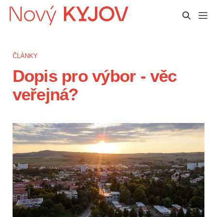
ČLÁNKY
Dopis pro výbor - věc
veřejná?