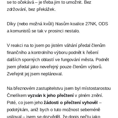
se to očekává – je třeba jim to umožnit. Bez
zdržování, bez překážek.
Díky (nebo možná kvůli) hlasům koalice 27NK, ODS
a komunistů se tak v prosinci nestalo.
V reakci na to jsem po jistém váhání předal členům
finančního a kontrolního výboru podnět k řešení
dalších sporných oblastí ve fungování města. Podnět
jsem předal jako neveřejný pouze členům výborů.
Zveřejnit jej jsem neplánoval.
Na březnovém zastupitelstvu jsem byl místostarostou
Čmelíkem
vyzván k jeho přečtení
v plném znění.
Poté, co jsem jeho
žádosti o přečtení vyhověl
–
podotýkám, aniž bych o tuto možnost sebeméně
usiloval – jsem se dozvěděl, že dopis nečtu jako