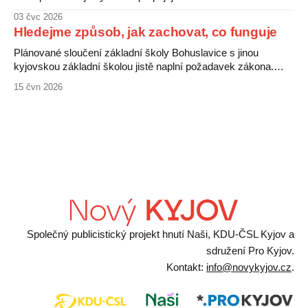
současnými digitálními médii. Folklorní motivy zde nevystupují
03 čvc 2026
jako uzavřená minulost, ale jako živý a proměnlivý jazyk, jenž
Hledejme způsob, jak zachovat, co funguje
nachází nové podoby prostřednictvím digitální grafiky. Výstava
ukazuje, jak se tradice v době internetu a sociálních
Plánované sloučení základní školy Bohuslavice s jinou
kyjovskou základní školou jistě naplní požadavek zákona.
Hrozí ale, že za to zaplatí děti a jejich rodiče. Bohuslavická
15 čvn 2026
škola patří mezi nejprogresivnější a nejlépe vedené školy v
okolí, zvládá děti se specifickými vzdělávacími potřebami i
děti nadané. Rodiče ji vnímají jako výjimečnou, jejich
Společný publicistický projekt hnutí Naši, KDU-ČSL Kyjov a
sdružení Pro Kyjov.
Kontakt:
info@novykyjov.cz
.