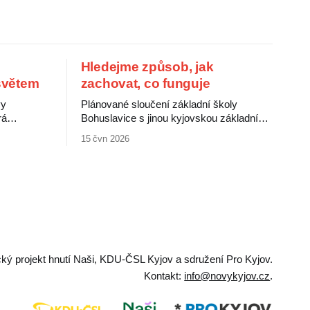
Hledejme způsob, jak
 světem
zachovat, co funguje
vy
Plánované sloučení základní školy
rá
Bohuslavice s jinou kyjovskou základní
í lidové
školou jistě naplní požadavek zákona.
15 čvn 2026
mi médii.
Hrozí ale, že za to zaplatí děti a jejich
í jako
rodiče. Bohuslavická škola patří mezi
ý a
nejprogresivnější a nejlépe vedené školy v
í nové
okolí, zvládá děti se specifickými
 grafiky.
vzdělávacími potřebami i děti nadané.
e v době
Rodiče ji vnímají jako výjimečnou, jejich
ický projekt hnutí Naši, KDU-ČSL Kyjov a sdružení Pro Kyjov.
Kontakt:
info@novykyjov.cz
.