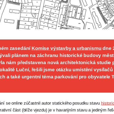
ném zasedání 
Komise výstavby a urbanismu
 dne 2
ývali plánem na záchranu historické budovy měst
yla nám představena nová architektonická studie 
okalitě Luční, řešili jsme otázku umístění vysílačů 
ch a také urgentní téma parkování pro obyvatele T
í se online zúčastnil autor statického posudku stavu
histor
rativní část (blíže vjezdu) je v havarijním stavu a jediným ře