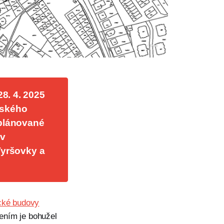
8. 4. 2025 
ského 
plánované 
v 
yršovky a 
ické budovy
šením je bohužel