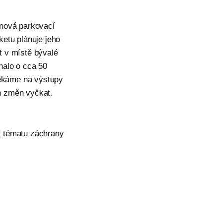
 nová parkovací
etu plánuje jeho
t v místě bývalé
nalo o cca 50
čekáme na výstupy
h změn vyčkat.
K tématu záchrany