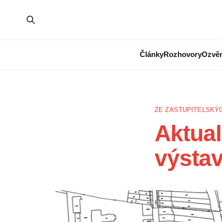
Články
Rozhovory
Ozvěn
ZE ZASTUPITELSKÝC
Aktual
výsta