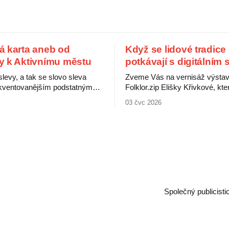
á karta aneb od
Když se lidové tradice
y k Aktivnímu městu
potkávají s digitálním
 slevy, a tak se slovo sleva
Zveme Vás na vernisáž výsta
rekventovanějším podstatným
Folklor.zip Elišky Křivkové, kte
užívaným při nákupu
představuje výběr děl propojujíc
03 čvc 2026
 V peněženkách pak máme
tradice se současnými digitální
ty od různých obchodníků, ti
Folklorní motivy zde nevystupuj
kartu benefitů od svého
uzavřená minulost, ale jako živ
ele a ti nejšťastnější
proměnlivý jazyk, jenž nacház
artu od komunálních politiků.
podoby prostřednictvím digitální
ou čertovy obrázky, ukazuje
Výstava ukazuje, jak se tradic
následující srovnání. Obchodníci si
internetu a sociálních
Společný publicist